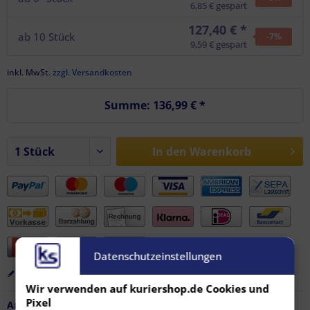
6,85 € gespart
127,40 € *
ab
10
Stück
-7
%
9,59 € gespart
inkl. MwSt.
zzgl. Versandkosten
Summe:
136,99 €
*
In den
Warenkorb
Datenschutzeinstellungen
Merken
Bewerten
Empfehlen
Wir verwenden auf kuriershop.de Cookies und
Pixel
Artikel-Nr.:
FZ-AF-12083