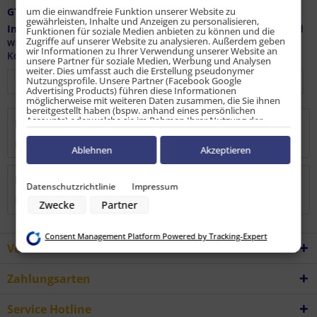
um die einwandfreie Funktion unserer Website zu
GTIN / EAN:
9010486123316
gewährleisten, Inhalte und Anzeigen zu personalisieren,
Info:
Dieser Artikel ist keine Lagerware und
Funktionen für soziale Medien anbieten zu können und die
Zugriffe auf unserer Website zu analysieren. Außerdem geben
wird auftragsbezogen bestellt (weitere Infos, siehe
wir Informationen zu Ihrer Verwendung unserer Website an
Kommentar).
unsere Partner für soziale Medien, Werbung und Analysen
weiter. Dies umfasst auch die Erstellung pseudonymer
Nutzungsprofile. Unsere Partner (Facebook Google
Advertising Products) führen diese Informationen
möglicherweise mit weiteren Daten zusammen, die Sie ihnen
bereitgestellt haben (bspw. anhand eines persönlichen
Accounts) oder welche sie im Rahmen Ihrer Nutzung der
Beschreibung
Dienste gesammelt haben (bspw. Nutzungsdaten anderer
Geräte). Ihre Einwilligung zur Nutzung von Cookies und Pixeln
mehr
können Sie jederzeit widerrufen, indem Sie auf den
Ablehnen
Akzeptieren
Datenschutz-Button links unten klicken und dort die
entsprechenden Anpassungen vornehmen.
Bewertungen
0
Datenschutzrichtlinie
Impressum
Zwecke der Datenverarbeitung durch unsere Partner:
Bewertungen lesen, schreiben und diskutieren...
mehr
Zwecke
Partner
Speichern von oder Zugriff auf Informationen auf einem Endgerät
Verwendung reduzierter Daten zur Auswahl von Werbeanzeigen
Erstellung von Profilen für personalisierte Werbung
Consent Management Platform Powered by Tracking-Expert
Verwendung von Profilen zur Auswahl personalisierter Werbung
Vorteile
Erstellung von Profilen zur Personalisierung von Inhalten
Verwendung von Profilen zur Auswahl personalisierter Inhalte
Messung der Werbeleistung
Zahlungsarten
Messung der Performance von Inhalten
Analyse von Zielgruppen durch Statistiken oder Kombinationen von
Daten aus verschiedenen Quellen
Service Hotline
Entwicklung und Verbesserung der Angebote