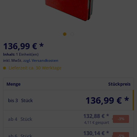
136,99 €
*
Inhalt:
1 Einheit(en)
inkl. MwSt.
zzgl. Versandkosten
Lieferzeit ca. 30 Werktage
Menge
Stückpreis
136,99 € *
bis
3
Stück
132,88 € *
ab
4
Stück
-3
%
4,11 € gespart
130,14 € *
ab
6
Stück
-5
%