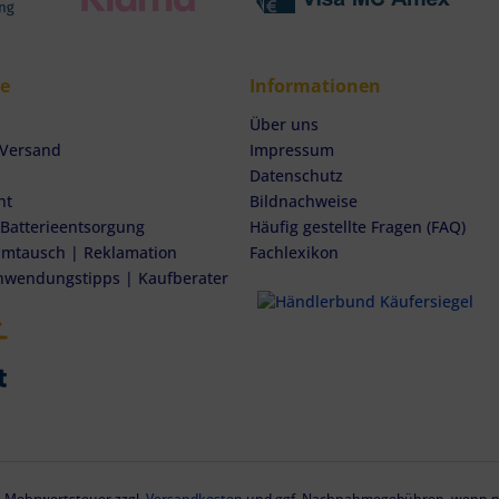
ce
Informationen
Über uns
 Versand
Impressum
Datenschutz
ht
Bildnachweise
 Batterieentsorgung
Häufig gestellte Fragen (FAQ)
mtausch | Reklamation
Fachlexikon
nwendungstipps | Kaufberater
zl. Mehrwertsteuer zzgl.
Versandkosten
und ggf. Nachnahmegebühren, wenn ni