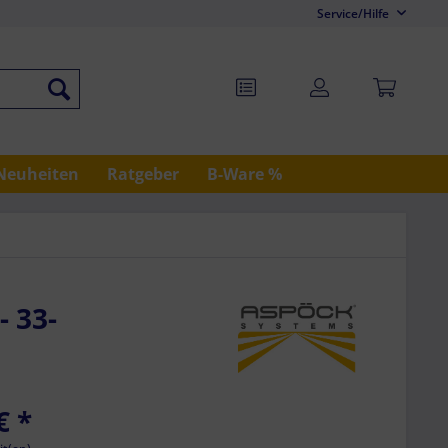
Service/Hilfe
Neuheiten
Ratgeber
B-Ware %
- 33-
€
*