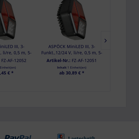
n
iLED III, 3-
ASPÖCK MiniLED III, 3-
ASPÖCK 3.
 li/re, 0,5 m, 5-
Funkt.,12/24 V, li/re, 0,5 m, 5-
LED, 12 V, 
 - 33-7234-087
pol.Baj., - 33-7234-077
89
:
FZ-AF-12052
Artikel-Nr.:
FZ-AF-12051
Artikel-Nr
Einheit(en)
Inhalt
1 Einheit(en)
Inhalt
,45 € *
ab 30,89 € *
ab 2