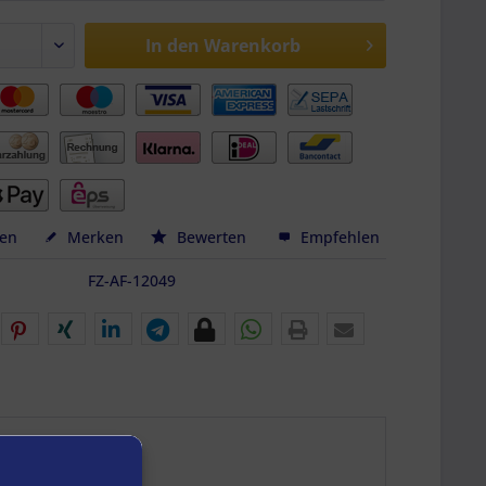
In den
Warenkorb
hen
Merken
Bewerten
Empfehlen
FZ-AF-12049
-7234-007"