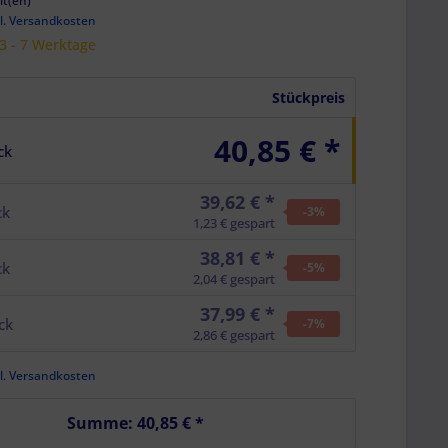
it(en)
l. Versandkosten
 3 - 7 Werktage
Stückpreis
40,85 € *
ck
39,62 € *
ck
-3
%
1,23 € gespart
38,81 € *
ck
-5
%
2,04 € gespart
37,99 € *
ck
-7
%
2,86 € gespart
l. Versandkosten
Summe:
40,85 €
*