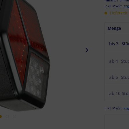
Inhalt:
1 Einhe
inkl. MwSt.
zzg
Lieferzeit
Menge
bis
3
Stü
ab
4
Stü
ab
6
Stü
ab
10
Stü
inkl. MwSt.
zzg