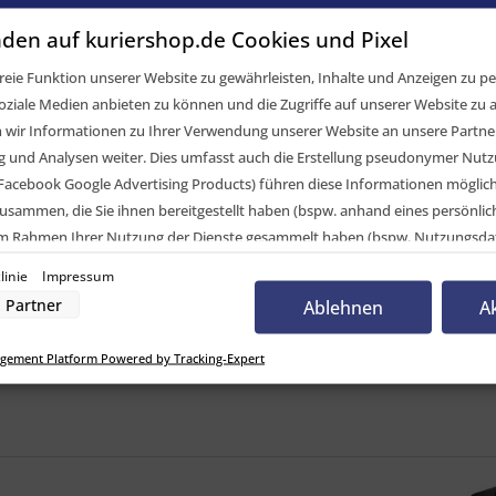
den auf kuriershop.de Cookies und Pixel
elvergleich
eie Funktion unserer Website zu gewährleisten, Inhalte und Anzeigen zu per
CK Systems GmbH
oziale Medien anbieten zu können und die Zugriffe auf unserer Website zu a
D III
ir Informationen zu Ihrer Verwendung unserer Website an unsere Partner 
/ rechts
und Analysen weiter. Dies umfasst auch die Erstellung pseudonymer Nutzu
Facebook Google Advertising Products) führen diese Informationen möglic
usammen, die Sie ihnen bereitgestellt haben (bspw. anhand eines persönli
 im Rahmen Ihrer Nutzung der Dienste gesammelt haben (bspw. Nutzungsda
nwilligung zur Nutzung von Cookies und Pixeln können Sie jederzeit widerruf
LED III,3-Funkt.,LCG,12V,li/re,0,5 m,5-pol.Baj. - 
linie
Impressum
-Button links unten klicken und dort die entsprechenden Anpassungen vo
Partner
Ablehnen
A
nverarbeitung durch unsere Partner:
gement Platform Powered by Tracking-Expert
der Zugriff auf Informationen auf einem Endgerät
uzierter Daten zur Auswahl von Werbeanzeigen
Profilen für personalisierte Werbung
Profilen zur Auswahl personalisierter Werbung
rofilen zur Personalisierung von Inhalten
Profilen zur Auswahl personalisierter Inhalte
rbeleistung
rformance von Inhalten