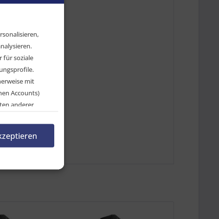
sonalisieren,
nalysieren.
für soziale
ngsprofile.
herweise mit
chen Accounts)
ten anderer
en, indem Sie auf
33-7234-007"
rnehmen.
kzeptieren