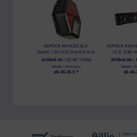
Analyse von Zie
Entwicklung un
Verwendung redu
Besondere Featu
Verwendung gen
Endgeräteeigensc
ASPÖCK MiniLED III,3-
ASPÖCK Kennz
Funkt.,12V,LCG,li/re,0,5 m,5-
12 V, 0,80 m
pol.Baj.,KZL - 33-7234-017
Bremsleuchte 
Artikel-Nr.:
FZ-AF-12050
Artikel-Nr.:
Inhalt
1 Einheit(en)
Inhalt
1 E
ab 45,45 € *
ab 46,