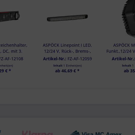
lgruppen durch Statistiken oder Kombinationen von Daten aus verschiedenen Quelle
d Verbesserung der Angebote
zierter Daten zur Auswahl von Inhalten
res:
auer Standortdaten
haften zur Identifikation aktiv abfragen
eichenhalter,
ASPÖCK Linepoint I LED,
ASPÖCK Min
, DC, mit 3.
12/24 V, Rück-, Brems-,
Funkt.,12/24 V,
- 36-3769-017
Blinkl., 0,5m, openend - 33-
pol.Baj.,KZL
FZ-AF-12108
Artikel-Nr.:
FZ-AF-12059
Artikel-Nr.
8914-001
inheit(en)
Inhalt
1 Einheit(en)
Inhalt
1 
29 € *
ab 46,69 € *
ab 35