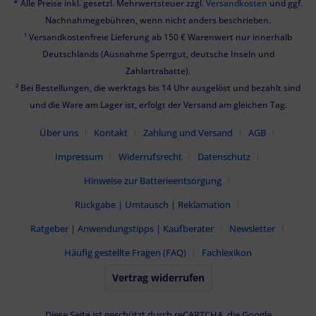
* Alle Preise inkl. gesetzl. Mehrwertsteuer zzgl.
Versandkosten
und ggf.
Nachnahmegebühren, wenn nicht anders beschrieben.
¹ Versandkostenfreie Lieferung ab 150 € Warenwert nur innerhalb
Deutschlands (Ausnahme Sperrgut, deutsche Inseln und
Zahlartrabatte).
² Bei Bestellungen, die werktags bis 14 Uhr ausgelöst und bezahlt sind
und die Ware am Lager ist, erfolgt der Versand am gleichen Tag.
Über uns
Kontakt
Zahlung und Versand
AGB
Impressum
Widerrufsrecht
Datenschutz
Hinweise zur Batterieentsorgung
Rückgabe | Umtausch | Reklamation
Ratgeber | Anwendungstipps | Kaufberater
Newsletter
Häufig gestellte Fragen (FAQ)
Fachlexikon
Vertrag widerrufen
Diese Seite ist geschützt durch reCAPTCHA, die Google