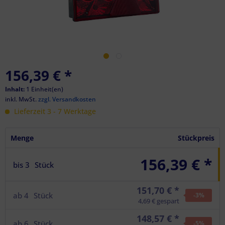
156,39 €
*
Inhalt:
1 Einheit(en)
inkl. MwSt.
zzgl. Versandkosten
Lieferzeit 3 - 7 Werktage
Menge
Stückpreis
156,39 € *
bis
3
Stück
151,70 € *
ab
4
Stück
-3
%
4,69 € gespart
148,57 € *
ab
6
Stück
-5
%