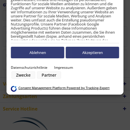
Funktionen für soziale Medien anbieten zu können und die
GTIN / EAN:
9010486172338
Zugriffe auf unserer Website zu analysieren. Außerdem geben
wir Informationen zu Ihrer Verwendung unserer Website an
unsere Partner für soziale Medien, Werbung und Analysen
weiter. Dies umfasst auch die Erstellung pseudonymer
Nutzungsprofile. Unsere Partner (Facebook Google
Advertising Products) führen diese Informationen
möglicherweise mit weiteren Daten zusammen, die Sie ihnen
Beschreibung
bereitgestellt haben (bspw. anhand eines persönlichen
Accounts) oder welche sie im Rahmen Ihrer Nutzung der
mehr
Dienste gesammelt haben (bspw. Nutzungsdaten anderer
Geräte). Ihre Einwilligung zur Nutzung von Cookies und Pixeln
können Sie jederzeit widerrufen, indem Sie auf den
Ablehnen
Akzeptieren
Bewertungen
0
Datenschutz-Button links unten klicken und dort die
entsprechenden Anpassungen vornehmen.
Bewertungen lesen, schreiben und diskutieren...
mehr
Datenschutzrichtlinie
Impressum
Zwecke der Datenverarbeitung durch unsere Partner:
Zwecke
Partner
Speichern von oder Zugriff auf Informationen auf einem Endgerät
Verwendung reduzierter Daten zur Auswahl von Werbeanzeigen
Vorteile
Erstellung von Profilen für personalisierte Werbung
Consent Management Platform Powered by Tracking-Expert
Verwendung von Profilen zur Auswahl personalisierter Werbung
Erstellung von Profilen zur Personalisierung von Inhalten
Zahlungsarten
Verwendung von Profilen zur Auswahl personalisierter Inhalte
Messung der Werbeleistung
Messung der Performance von Inhalten
Service Hotline
Analyse von Zielgruppen durch Statistiken oder Kombinationen von
Daten aus verschiedenen Quellen
Entwicklung und Verbesserung der Angebote
Verwendung reduzierter Daten zur Auswahl von Inhalten
Besondere Features: