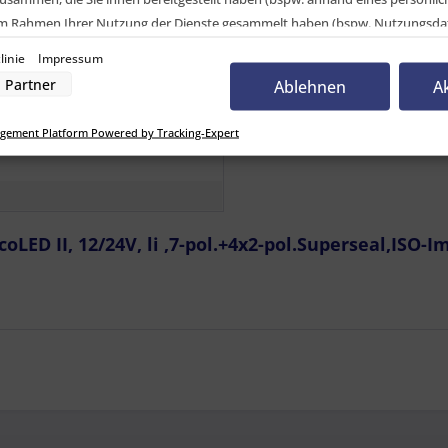
 II, 12/24V, li ,7-pol.+4x2-pol.Superseal,ISO-Imp
 im Rahmen Ihrer Nutzung der Dienste gesammelt haben (bspw. Nutzungsda
nwilligung zur Nutzung von Cookies und Pixeln können Sie jederzeit widerruf
linie
Impressum
elvergleich
-Button links unten klicken und dort die entsprechenden Anpassungen vo
Partner
Ablehnen
A
CK Systems GmbH
nverarbeitung durch unsere Partner:
gement Platform Powered by Tracking-Expert
D II
der Zugriff auf Informationen auf einem Endgerät
uzierter Daten zur Auswahl von Werbeanzeigen
Profilen für personalisierte Werbung
Profilen zur Auswahl personalisierter Werbung
rofilen zur Personalisierung von Inhalten
Profilen zur Auswahl personalisierter Inhalte
rbeleistung
ED II, 12/24V, li ,7-pol.+4x2-pol.Superseal,ISO-I
rformance von Inhalten
lgruppen durch Statistiken oder Kombinationen von Daten aus verschiedenen Quelle
d Verbesserung der Angebote
zierter Daten zur Auswahl von Inhalten
res:
auer Standortdaten
haften zur Identifikation aktiv abfragen