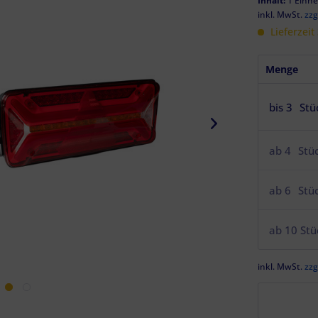
Inhalt:
1 Einhe
inkl. MwSt.
zzg
Lieferzeit
Menge
bis
3
Stü
ab
4
Stü
ab
6
Stü
ab
10
Stü
inkl. MwSt.
zzg