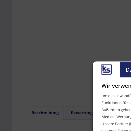
D
Wir verwen
um die einwandfr
Funktionen für s
Außerdem geben w
Beschreibung
Bewertungen
0
Medien, Werbung 
Unsere Partner (
weiteren Daten z