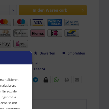
In den
Warenkorb
hen
Merken
Bewerten
Empfehlen
FZ-AF-11870
9010486173274
sonalisieren,
nalysieren.
für soziale
ngsprofile.
herweise mit
chen Accounts)