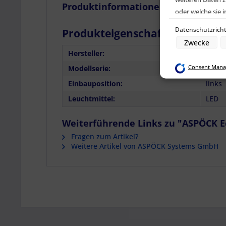
Produktinformationen "ASPÖCK EcoLED
oder welche sie
Geräte). Ihre Ei
Datenschutzricht
Produkteigenschaften für Artik
den Datenschutz
Zwecke
Hersteller:
ASPÖ
Zwecke der Date
Consent Mana
Modellserie:
ECOLE
Speichern von o
Verwendung red
Einbauposition:
links
Erstellung von 
Verwendung von 
Leuchtmittel:
LED
Erstellung von P
Verwendung von 
Messung der We
Weiterführende Links zu "ASPÖCK EcoL
Messung der Pe
Analyse von Zie
Fragen zum Artikel?
Entwicklung un
Weitere Artikel von ASPÖCK Systems GmbH
Verwendung redu
Besondere Featu
Verwendung gen
Endgeräteeigensc