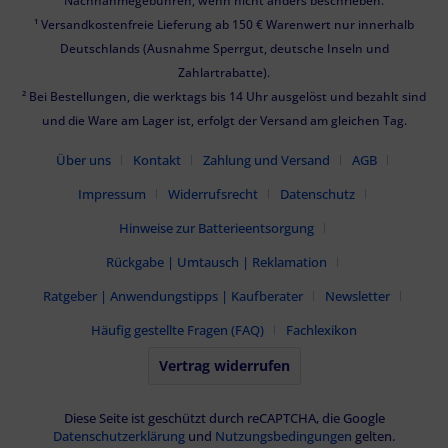
Nachnahmegebühren, wenn nicht anders beschrieben.
¹ Versandkostenfreie Lieferung ab 150 € Warenwert nur innerhalb
Deutschlands (Ausnahme Sperrgut, deutsche Inseln und
Zahlartrabatte).
² Bei Bestellungen, die werktags bis 14 Uhr ausgelöst und bezahlt sind
und die Ware am Lager ist, erfolgt der Versand am gleichen Tag.
Über uns
Kontakt
Zahlung und Versand
AGB
Impressum
Widerrufsrecht
Datenschutz
Hinweise zur Batterieentsorgung
Rückgabe | Umtausch | Reklamation
Ratgeber | Anwendungstipps | Kaufberater
Newsletter
Häufig gestellte Fragen (FAQ)
Fachlexikon
Vertrag widerrufen
Diese Seite ist geschützt durch reCAPTCHA, die Google
Datenschutzerklärung
und
Nutzungsbedingungen
gelten.