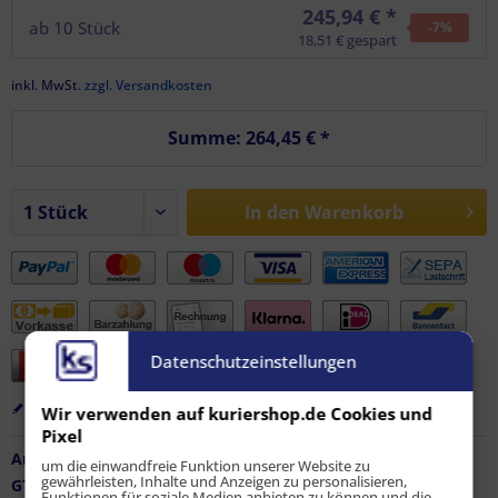
245,94 € *
ab
10
Stück
-7
%
18,51 € gespart
inkl. MwSt.
zzgl. Versandkosten
Summe:
264,45 €
*
In den
Warenkorb
Datenschutzeinstellungen
Merken
Bewerten
Empfehlen
Wir verwenden auf kuriershop.de Cookies und
Pixel
Artikel-Nr.:
FZ-AF-11866
um die einwandfreie Funktion unserer Website zu
gewährleisten, Inhalte und Anzeigen zu personalisieren,
GTIN / EAN:
9010486173359
Funktionen für soziale Medien anbieten zu können und die