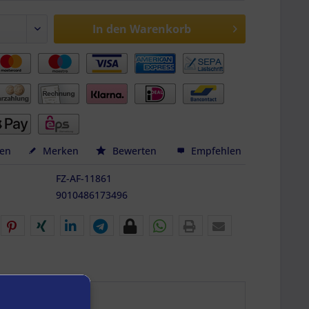
In den
Warenkorb
hen
Merken
Bewerten
Empfehlen
FZ-AF-11861
9010486173496