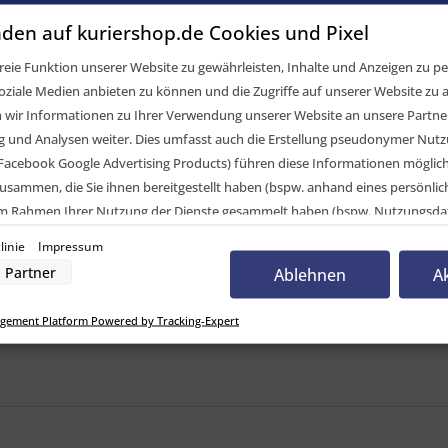
II, 12/24V, rechts, 7-pol.+ 4x2-pol. ASS, ISO-Impu
den auf kuriershop.de Cookies und Pixel
elvergleich
eie Funktion unserer Website zu gewährleisten, Inhalte und Anzeigen zu per
oziale Medien anbieten zu können und die Zugriffe auf unserer Website zu a
CK Systems GmbH
ir Informationen zu Ihrer Verwendung unserer Website an unsere Partner 
D II
und Analysen weiter. Dies umfasst auch die Erstellung pseudonymer Nutzu
Facebook Google Advertising Products) führen diese Informationen möglic
s
usammen, die Sie ihnen bereitgestellt haben (bspw. anhand eines persönli
 im Rahmen Ihrer Nutzung der Dienste gesammelt haben (bspw. Nutzungsda
nwilligung zur Nutzung von Cookies und Pixeln können Sie jederzeit widerruf
ED II, 12/24V, rechts, 7-pol.+ 4x2-pol. ASS, ISO-I
linie
Impressum
-Button links unten klicken und dort die entsprechenden Anpassungen vo
Partner
Ablehnen
A
nverarbeitung durch unsere Partner:
gement Platform Powered by Tracking-Expert
der Zugriff auf Informationen auf einem Endgerät
uzierter Daten zur Auswahl von Werbeanzeigen
Profilen für personalisierte Werbung
Profilen zur Auswahl personalisierter Werbung
rofilen zur Personalisierung von Inhalten
Profilen zur Auswahl personalisierter Inhalte
rbeleistung
rformance von Inhalten