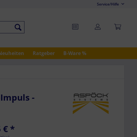
Service/Hilfe
Neuheiten
Ratgeber
B-Ware %
-Impuls -
 €
*