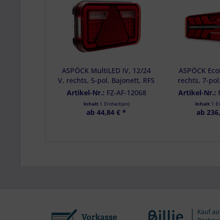
Analyse von Zie
Entwicklung un
Verwendung redu
Besondere Featu
Verwendung gen
Endgeräteeigensc
ASPÖCK MultiLED IV, 12/24
ASPÖCK EcoLE
V, rechts, 5-pol. Bajonett, RFS
rechts, 7-po
+ KZL - 34-8940-037
pol.Supersea
Artikel-Nr.:
FZ-AF-12068
Artikel-Nr.:
4122
Inhalt
1 Einheit(en)
Inhalt
1 E
ab 44,84 € *
ab 236,