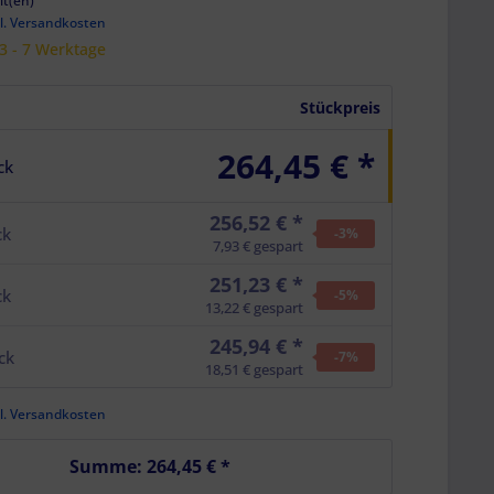
it(en)
l. Versandkosten
 3 - 7 Werktage
Stückpreis
264,45 € *
ck
256,52 € *
ck
-3
%
7,93 € gespart
251,23 € *
ck
-5
%
13,22 € gespart
245,94 € *
ck
-7
%
18,51 € gespart
l. Versandkosten
Summe:
264,45 €
*