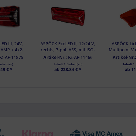
lgruppen durch Statistiken oder Kombinationen von Daten aus verschiedenen Quelle
d Verbesserung der Angebote
zierter Daten zur Auswahl von Inhalten
res:
auer Standortdaten
haften zur Identifikation aktiv abfragen
D III, 24V,
ASPÖCK EcoLED II, 12/24 V,
ASPÖCK Lich
l.AMP + 4x2-
rechts, 7-pol. ASS, mit ISO-
Multipoint V
l,SMCG - 25-
Impuls - 25-4120-001
V LED, recht
FZ-AF-11875
Artikel-Nr.:
FZ-AF-11466
Artikel-Nr.
-051
inheit(en)
Inhalt
1 Einheit(en)
Inhalt
1 
49 € *
ab 228,84 € *
ab 11