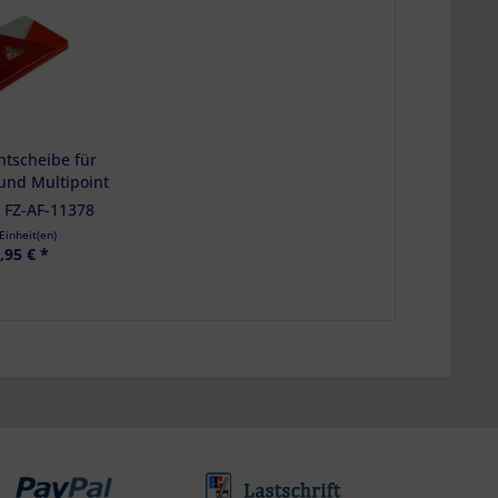
n
tscheibe für
 und Multipoint
s - 18-8487-007
:
FZ-AF-11378
Einheit(en)
,95 € *