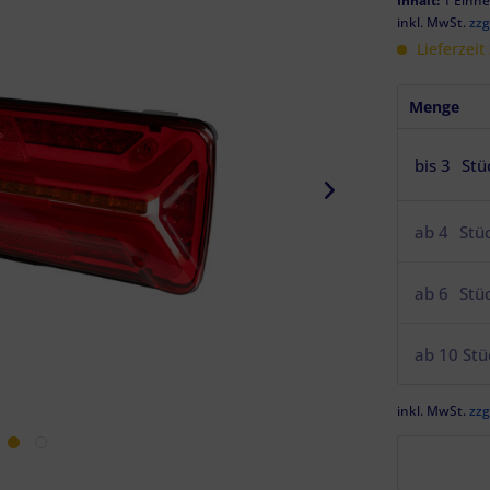
Inhalt:
1 Einhe
inkl. MwSt.
zzg
Lieferzeit
Menge
bis
3
Stü
ab
4
Stü
ab
6
Stü
ab
10
Stü
inkl. MwSt.
zzg