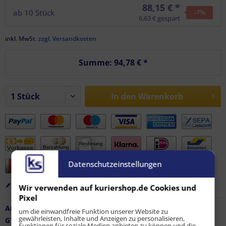
88,15 € *
ab
10
Stück
-7
%
6,63 € gespart
inkl. MwSt.
zzgl. Versandkosten
Summe:
94,78 €
*
In den
Warenkorb
Datenschutzeinstellungen
Merken
Bewerten
Empfehlen
Wir verwenden auf kuriershop.de Cookies und
Pixel
Artikel-Nr.:
FZ-AF-11842
um die einwandfreie Funktion unserer Website zu
gewährleisten, Inhalte und Anzeigen zu personalisieren,
GTIN / EAN:
9010486177357
Funktionen für soziale Medien anbieten zu können und die