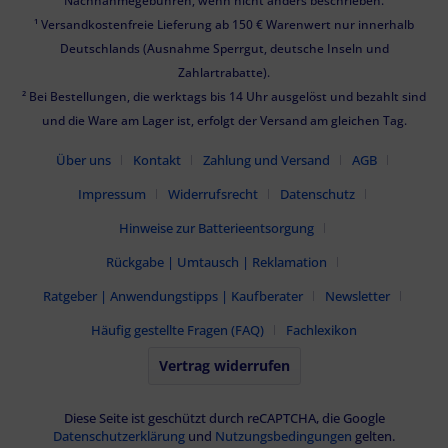
Nachnahmegebühren, wenn nicht anders beschrieben.
¹ Versandkostenfreie Lieferung ab 150 € Warenwert nur innerhalb
Deutschlands (Ausnahme Sperrgut, deutsche Inseln und
Zahlartrabatte).
² Bei Bestellungen, die werktags bis 14 Uhr ausgelöst und bezahlt sind
und die Ware am Lager ist, erfolgt der Versand am gleichen Tag.
Über uns
Kontakt
Zahlung und Versand
AGB
Impressum
Widerrufsrecht
Datenschutz
Hinweise zur Batterieentsorgung
Rückgabe | Umtausch | Reklamation
Ratgeber | Anwendungstipps | Kaufberater
Newsletter
Häufig gestellte Fragen (FAQ)
Fachlexikon
Vertrag widerrufen
Diese Seite ist geschützt durch reCAPTCHA, die Google
Datenschutzerklärung
und
Nutzungsbedingungen
gelten.