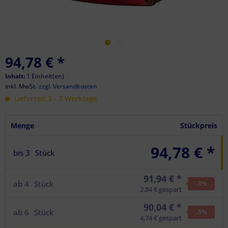
94,78 €
*
Inhalt:
1 Einheit(en)
inkl. MwSt.
zzgl. Versandkosten
Lieferzeit 3 - 7 Werktage
Menge
Stückpreis
94,78 € *
bis
3
Stück
91,94 € *
ab
4
Stück
-3
%
2,84 € gespart
90,04 € *
ab
6
Stück
-5
%
4,74 € gespart