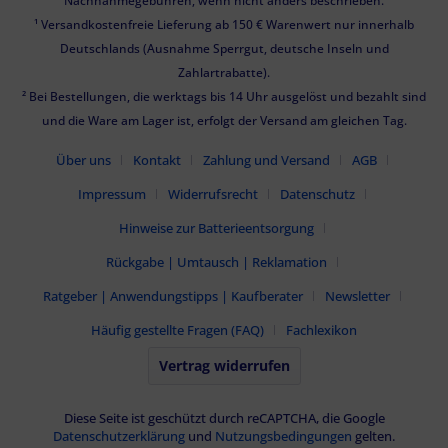
Nachnahmegebühren, wenn nicht anders beschrieben.
¹ Versandkostenfreie Lieferung ab 150 € Warenwert nur innerhalb
Deutschlands (Ausnahme Sperrgut, deutsche Inseln und
Zahlartrabatte).
² Bei Bestellungen, die werktags bis 14 Uhr ausgelöst und bezahlt sind
und die Ware am Lager ist, erfolgt der Versand am gleichen Tag.
Über uns
Kontakt
Zahlung und Versand
AGB
Impressum
Widerrufsrecht
Datenschutz
Hinweise zur Batterieentsorgung
Rückgabe | Umtausch | Reklamation
Ratgeber | Anwendungstipps | Kaufberater
Newsletter
Häufig gestellte Fragen (FAQ)
Fachlexikon
Vertrag widerrufen
Diese Seite ist geschützt durch reCAPTCHA, die Google
Datenschutzerklärung
und
Nutzungsbedingungen
gelten.