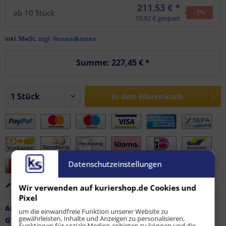
211,53 € *
ab
10
Stück
-7
%
15,92 € gespart
inkl. MwSt.
zzgl. Versandkosten
Summe:
227,45 €
*
In den
Warenkorb
Datenschutzeinstellungen
Merken
Bewerten
Empfehlen
Wir verwenden auf kuriershop.de Cookies und
Pixel
Artikel-Nr.:
FZ-AF-11833
um die einwandfreie Funktion unserer Website zu
gewährleisten, Inhalte und Anzeigen zu personalisieren,
GTIN / EAN:
9010486178408
Funktionen für soziale Medien anbieten zu können und die