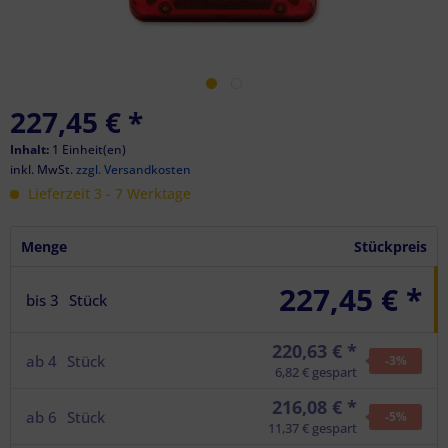
227,45 €
*
Inhalt:
1 Einheit(en)
inkl. MwSt.
zzgl. Versandkosten
Lieferzeit 3 - 7 Werktage
Menge
Stückpreis
227,45 € *
bis
3
Stück
220,63 € *
ab
4
Stück
-3
%
6,82 € gespart
216,08 € *
ab
6
Stück
-5
%
11,37 € gespart