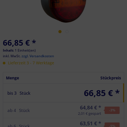
66,85 €
*
Inhalt:
1 Einheit(en)
inkl. MwSt.
zzgl. Versandkosten
Lieferzeit 3 - 7 Werktage
Menge
Stückpreis
66,85 € *
bis
3
Stück
64,84 € *
ab
4
Stück
-3
%
2,01 € gespart
63,51 € *
ab
6
Stück
-5
%