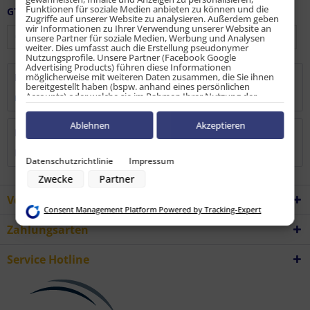
Funktionen für soziale Medien anbieten zu können und die
GTIN / EAN:
9010486187301
Zugriffe auf unserer Website zu analysieren. Außerdem geben
wir Informationen zu Ihrer Verwendung unserer Website an
unsere Partner für soziale Medien, Werbung und Analysen
weiter. Dies umfasst auch die Erstellung pseudonymer
Nutzungsprofile. Unsere Partner (Facebook Google
Advertising Products) führen diese Informationen
möglicherweise mit weiteren Daten zusammen, die Sie ihnen
Beschreibung
bereitgestellt haben (bspw. anhand eines persönlichen
Accounts) oder welche sie im Rahmen Ihrer Nutzung der
mehr
Dienste gesammelt haben (bspw. Nutzungsdaten anderer
Geräte). Ihre Einwilligung zur Nutzung von Cookies und Pixeln
können Sie jederzeit widerrufen, indem Sie auf den
Ablehnen
Akzeptieren
Bewertungen
0
Datenschutz-Button links unten klicken und dort die
entsprechenden Anpassungen vornehmen.
Bewertungen lesen, schreiben und diskutieren...
mehr
Datenschutzrichtlinie
Impressum
Zwecke der Datenverarbeitung durch unsere Partner:
Zwecke
Partner
Speichern von oder Zugriff auf Informationen auf einem Endgerät
Verwendung reduzierter Daten zur Auswahl von Werbeanzeigen
Vorteile
Erstellung von Profilen für personalisierte Werbung
Consent Management Platform Powered by Tracking-Expert
Verwendung von Profilen zur Auswahl personalisierter Werbung
Erstellung von Profilen zur Personalisierung von Inhalten
Zahlungsarten
Verwendung von Profilen zur Auswahl personalisierter Inhalte
Messung der Werbeleistung
Messung der Performance von Inhalten
Service Hotline
Analyse von Zielgruppen durch Statistiken oder Kombinationen von
Daten aus verschiedenen Quellen
Entwicklung und Verbesserung der Angebote
Verwendung reduzierter Daten zur Auswahl von Inhalten
Besondere Features: