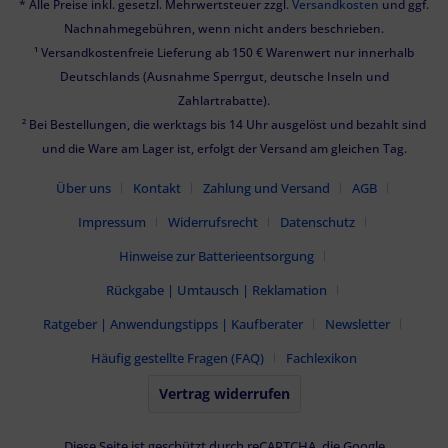
* Alle Preise inkl. gesetzl. Mehrwertsteuer zzgl.
Versandkosten
und ggf.
Nachnahmegebühren, wenn nicht anders beschrieben.
¹ Versandkostenfreie Lieferung ab 150 € Warenwert nur innerhalb
Deutschlands (Ausnahme Sperrgut, deutsche Inseln und
Zahlartrabatte).
² Bei Bestellungen, die werktags bis 14 Uhr ausgelöst und bezahlt sind
und die Ware am Lager ist, erfolgt der Versand am gleichen Tag.
Über uns
Kontakt
Zahlung und Versand
AGB
Impressum
Widerrufsrecht
Datenschutz
Hinweise zur Batterieentsorgung
Rückgabe | Umtausch | Reklamation
Ratgeber | Anwendungstipps | Kaufberater
Newsletter
Häufig gestellte Fragen (FAQ)
Fachlexikon
Vertrag widerrufen
Diese Seite ist geschützt durch reCAPTCHA, die Google