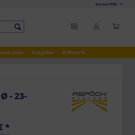
Service/Hilfe
Neuheiten
Ratgeber
B-Ware %
 - 23-
€
*