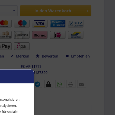
In den
Warenkorb
hen
Merken
Bewerten
Empfehlen
FZ-AF-11775
9010486187820
sonalisieren,
nalysieren.
für soziale