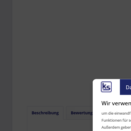
D
Wir verwen
Beschreibung
Bewertungen
0
um die einwandfr
Funktionen für s
Außerdem geben w