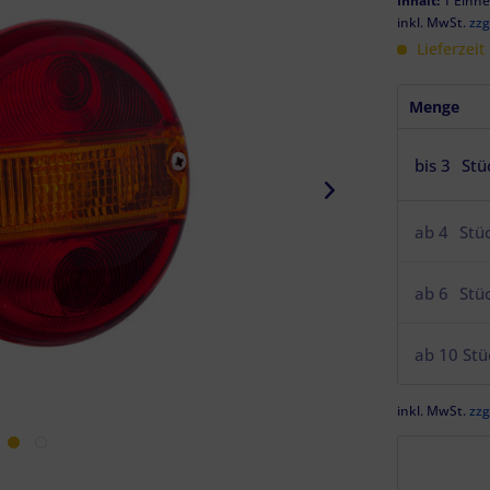
Inhalt:
1 Einhe
inkl. MwSt.
zzg
Lieferzeit
Menge
bis
3
Stü
ab
4
Stü
ab
6
Stü
ab
10
Stü
inkl. MwSt.
zzg