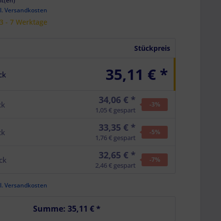
it(en)
l. Versandkosten
 3 - 7 Werktage
Stückpreis
35,11 € *
ck
34,06 € *
ck
-3
%
1,05 € gespart
33,35 € *
ck
-5
%
1,76 € gespart
32,65 € *
ck
-7
%
2,46 € gespart
l. Versandkosten
Summe:
35,11 €
*