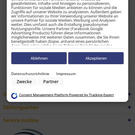
gewährleisten, Inhalte und Anzeigen zu personalisieren,
Funktionen für soziale Medien anbieten zu können und die
Zugriffe auf unserer Website zu analysieren. Außerdem geben
wir Informationen zu Ihrer Verwendung unserer Website an
unsere Partner für soziale Medien, Werbung und Analysen
weiter. Dies umfasst auch die Erstellung pseudonymer
Beschreibung
Nutzungsprofile. Unsere Partner (Facebook Google
Advertising Products) führen diese Informationen
mehr
möglicherweise mit weiteren Daten zusammen, die Sie ihnen
bereitgestellt haben (bspw. anhand eines persönlichen
Accounts) oder welche sie im Rahmen Ihrer Nutzung der
Bewertungen
0
Dienste gesammelt haben (bspw. Nutzungsdaten anderer
Geräte). Ihre Einwilligung zur Nutzung von Cookies und Pixeln
Bewertungen lesen, schreiben und diskutieren...
mehr
können Sie jederzeit widerrufen, indem Sie auf den
Ablehnen
Akzeptieren
Datenschutz-Button links unten klicken und dort die
entsprechenden Anpassungen vornehmen.
Kunden kauften auch
Datenschutzrichtlinie
Impressum
Zwecke der Datenverarbeitung durch unsere Partner:
Zwecke
Partner
Speichern von oder Zugriff auf Informationen auf einem Endgerät
Verwendung reduzierter Daten zur Auswahl von Werbeanzeigen
Erstellung von Profilen für personalisierte Werbung
Vorteile
Consent Management Platform Powered by Tracking-Expert
Verwendung von Profilen zur Auswahl personalisierter Werbung
Erstellung von Profilen zur Personalisierung von Inhalten
Verwendung von Profilen zur Auswahl personalisierter Inhalte
Zahlungsarten
Messung der Werbeleistung
Messung der Performance von Inhalten
Analyse von Zielgruppen durch Statistiken oder Kombinationen von
Service Hotline
Daten aus verschiedenen Quellen
Entwicklung und Verbesserung der Angebote
Verwendung reduzierter Daten zur Auswahl von Inhalten