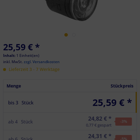
25,59 €
*
Inhalt:
1 Einheit(en)
inkl. MwSt.
zzgl. Versandkosten
Lieferzeit 3 - 7 Werktage
Menge
Stückpreis
25,59 € *
bis
3
Stück
24,82 € *
ab
4
Stück
-3
%
0,77 € gespart
24,31 € *
ab
6
Stück
-5
%