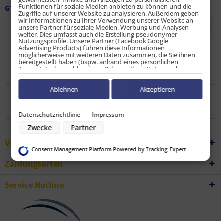
Funktionen für soziale Medien anbieten zu können und die
GTIN / EAN:
9010486133872
Zugriffe auf unserer Website zu analysieren. Außerdem geben
wir Informationen zu Ihrer Verwendung unserer Website an
unsere Partner für soziale Medien, Werbung und Analysen
weiter. Dies umfasst auch die Erstellung pseudonymer
Nutzungsprofile. Unsere Partner (Facebook Google
Advertising Products) führen diese Informationen
möglicherweise mit weiteren Daten zusammen, die Sie ihnen
Beschreibung
bereitgestellt haben (bspw. anhand eines persönlichen
Accounts) oder welche sie im Rahmen Ihrer Nutzung der
mehr
Dienste gesammelt haben (bspw. Nutzungsdaten anderer
Geräte). Ihre Einwilligung zur Nutzung von Cookies und Pixeln
können Sie jederzeit widerrufen, indem Sie auf den
Ablehnen
Akzeptieren
Bewertungen
0
Datenschutz-Button links unten klicken und dort die
entsprechenden Anpassungen vornehmen.
Bewertungen lesen, schreiben und diskutieren...
mehr
Datenschutzrichtlinie
Impressum
Zwecke der Datenverarbeitung durch unsere Partner:
Zwecke
Partner
Speichern von oder Zugriff auf Informationen auf einem Endgerät
Verwendung reduzierter Daten zur Auswahl von Werbeanzeigen
Vorteile
Erstellung von Profilen für personalisierte Werbung
Consent Management Platform Powered by Tracking-Expert
Verwendung von Profilen zur Auswahl personalisierter Werbung
Erstellung von Profilen zur Personalisierung von Inhalten
Zahlungsarten
Verwendung von Profilen zur Auswahl personalisierter Inhalte
Messung der Werbeleistung
Messung der Performance von Inhalten
Service Hotline
Analyse von Zielgruppen durch Statistiken oder Kombinationen von
Daten aus verschiedenen Quellen
Entwicklung und Verbesserung der Angebote
Verwendung reduzierter Daten zur Auswahl von Inhalten
Besondere Features: