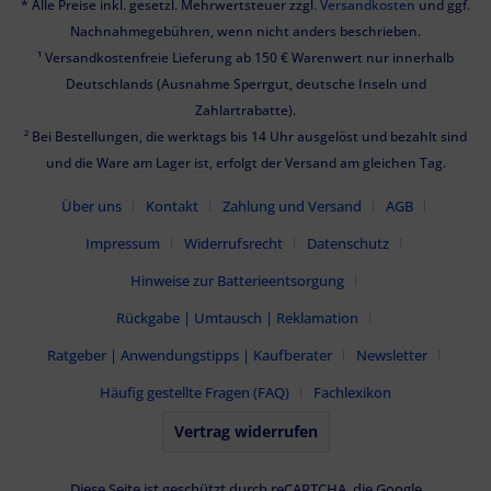
* Alle Preise inkl. gesetzl. Mehrwertsteuer zzgl.
Versandkosten
und ggf.
Nachnahmegebühren, wenn nicht anders beschrieben.
¹ Versandkostenfreie Lieferung ab 150 € Warenwert nur innerhalb
Deutschlands (Ausnahme Sperrgut, deutsche Inseln und
Zahlartrabatte).
² Bei Bestellungen, die werktags bis 14 Uhr ausgelöst und bezahlt sind
und die Ware am Lager ist, erfolgt der Versand am gleichen Tag.
Über uns
Kontakt
Zahlung und Versand
AGB
Impressum
Widerrufsrecht
Datenschutz
Hinweise zur Batterieentsorgung
Rückgabe | Umtausch | Reklamation
Ratgeber | Anwendungstipps | Kaufberater
Newsletter
Häufig gestellte Fragen (FAQ)
Fachlexikon
Vertrag widerrufen
Diese Seite ist geschützt durch reCAPTCHA, die Google